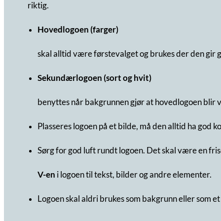
riktig.
Hovedlogoen (farger)
skal alltid være førstevalget og brukes der den gir 
Sekundærlogoen (sort og hvit)
benyttes når bakgrunnen gjør at hovedlogoen blir v
Plasseres logoen på et bilde, må den alltid ha god ko
Sørg for god luft rundt logoen. Det skal være en f
V-en
i logoen til tekst, bilder og andre elementer.
Logoen skal aldri brukes som bakgrunn eller som et