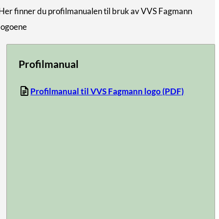
Her finner du profilmanualen til bruk av VVS Fagmann
logoene
Profilmanual
Profilmanual til VVS Fagmann logo
(PDF)