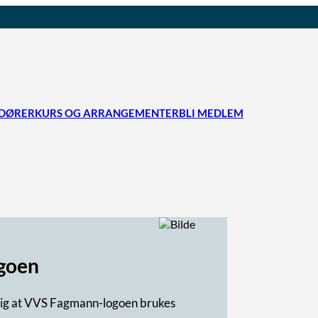
DØRER
KURS OG ARRANGEMENTER
BLI MEDLEM
ogoen
viktig at VVS Fagmann-logoen brukes