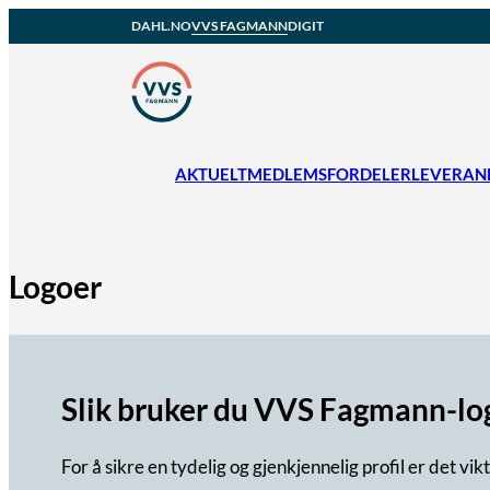
DAHL.NO
VVS FAGMANN
DIGIT
AKTUELT
MEDLEMSFORDELER
LEVERAN
Logoer
Slik bruker du VVS Fagmann-l
For å sikre en tydelig og gjenkjennelig profil er det 